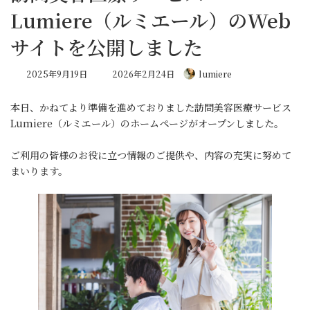
Lumiere（ルミエール）のWeb
サイトを公開しました
最
2025年9月19日
2026年2月24日
lumiere
終
更
本日、かねてより準備を進めておりました訪問美容医療サービス
新
日
Lumiere（ルミエール）のホームページがオープンしました。
時
:
ご利用の皆様のお役に立つ情報のご提供や、内容の充実に努めて
まいります。