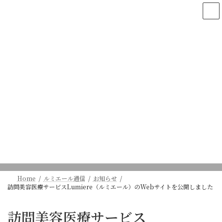
コ
ナ
ン
ビ
テ
ゲ
ン
ー
ツ
シ
へ
ョ
ス
ン
キ
に
ッ
移
プ
動
ルミエール通信
ヴィーナスの最新ニュースや活動内容、コラムをお届けし
ます。
Home
ルミエール通信
お知らせ
訪問美容医療サービスLumiere（ルミエール）のWebサイトを公開しました
訪問美容医療サービス