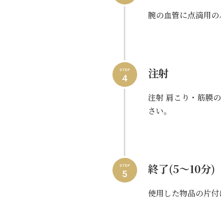
腕の血管に点滴用の
注射
STEP
4
注射 肩こり・筋膜
さい。
終了(5～10分)
STEP
5
使用した物品の片付