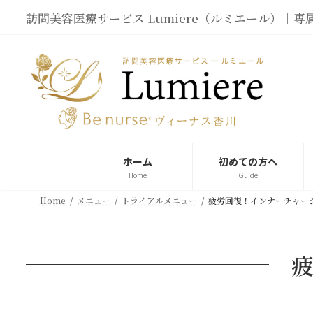
コ
ナ
訪問美容医療サービス Lumiere（ルミエール）
ン
ビ
テ
ゲ
ン
ー
ツ
シ
へ
ョ
ス
ン
キ
に
ッ
移
プ
動
ホーム
初めての方へ
Home
Guide
Home
メニュー
トライアルメニュー
疲労回復！インナーチャー